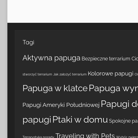
Tagi
Aktywna papuga
Bezpieczne terrarium
Ci
Kolorowe papugi
stworzyć terrarium
Jak założyć terrarium
Oś
Papuga wy
Papuga w klatce
Papugi 
Papugi Ameryki Południowej
papugi
Ptaki w domu
Spokojne pa
Traveling with Pets
Terrarystyka porady
Wybór zwierzą