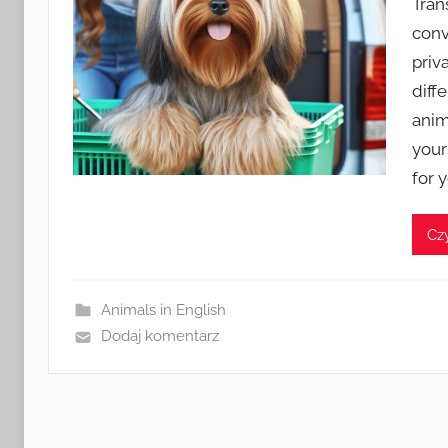
Tran
conv
priv
diff
anima
your
for 
Czy
Animals in English
Dodaj komentarz