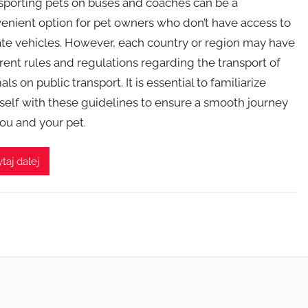
sporting pets on buses and coaches can be a
enient option for pet owners who don’t have access to
ate vehicles. However, each country or region may have
erent rules and regulations regarding the transport of
ls on public transport. It is essential to familiarize
self with these guidelines to ensure a smooth journey
you and your pet.
taj dalej