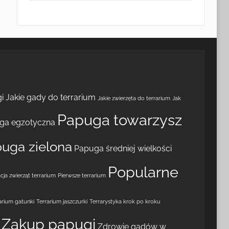
i
Jakie gady do terrarium
Jakie zwierzęta do terrarium
Jak
Papuga towarzysz
ga egzotyczna
uga zielona
Papuga średniej wielkości
Popularne
cja zwierząt terrarium
Pierwsze terrarium
arium gatunki
Terrarium jaszczurki
Terrarystyka krok po kroku
Zakup papugi
Zdrowie gadów w