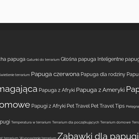
cha papuga
Głośna papuga
Inteligentne papug
Gatunki do terrarium
Papuga czerwona
Papuga dla rodziny
Papu
wietlenie terrarium
magająca
Pap
Papuga z Ameryki
Papuga z Afryki
domowe
Papugi z Afryki
Pet Travel
Pet Travel Tips
Pielęgna
pugi
Temperatura w terrarium
Terrarium dla początkujących
Terrarium domowe
Terr
Zabawki dla papugi
t terrarium
Wyposażenie terrarium