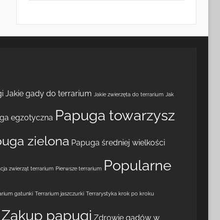
i
Jakie gady do terrarium
Jakie zwierzęta do terrarium
Jak
Papuga towarzysz
ga egzotyczna
uga zielona
Papuga średniej wielkości
Popularne
cja zwierząt terrarium
Pierwsze terrarium
arium gatunki
Terrarium jaszczurki
Terrarystyka krok po kroku
Zakup papugi
Zdrowie gadów w