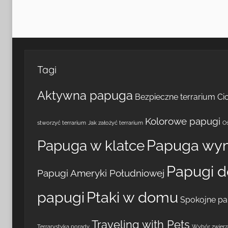
Tagi
Aktywna papuga
Bezpieczne terrarium
Ci
Kolorowe papugi
stworzyć terrarium
Jak założyć terrarium
Oś
Papuga wy
Papuga w klatce
Papugi 
Papugi Ameryki Południowej
papugi
Ptaki w domu
Spokojne pa
Traveling with Pets
Terrarystyka porady
Wybór zwierzą