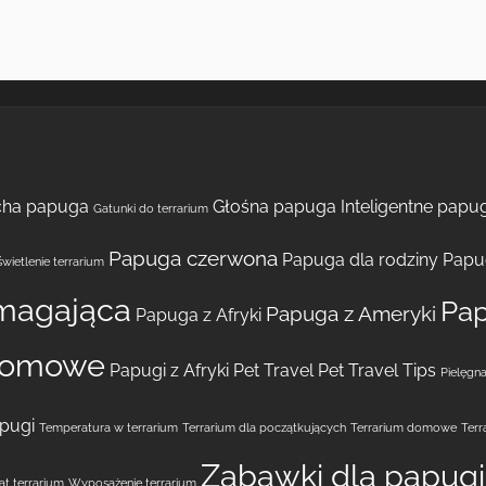
cha papuga
Głośna papuga
Inteligentne papug
Gatunki do terrarium
Papuga czerwona
Papuga dla rodziny
Papu
wietlenie terrarium
magająca
Pap
Papuga z Ameryki
Papuga z Afryki
domowe
Papugi z Afryki
Pet Travel
Pet Travel Tips
Pielęgna
pugi
Temperatura w terrarium
Terrarium dla początkujących
Terrarium domowe
Terr
Zabawki dla papugi
t terrarium
Wyposażenie terrarium