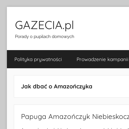
Przejdź
do
GAZECIA.pl
treści
Porady o pupilach domowych
Polityka prywatności
Prowadzenie kampanii
Jak dbać o Amazończyka
Papuga Amazończyk Niebieskoc