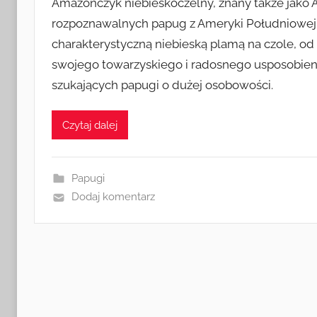
Amazończyk niebieskoczelny, znany także jako A
rozpoznawalnych papug z Ameryki Południowej.
charakterystyczną niebieską plamą na czole, od
swojego towarzyskiego i radosnego usposobieni
szukających papugi o dużej osobowości.
Czytaj dalej
Papugi
Dodaj komentarz