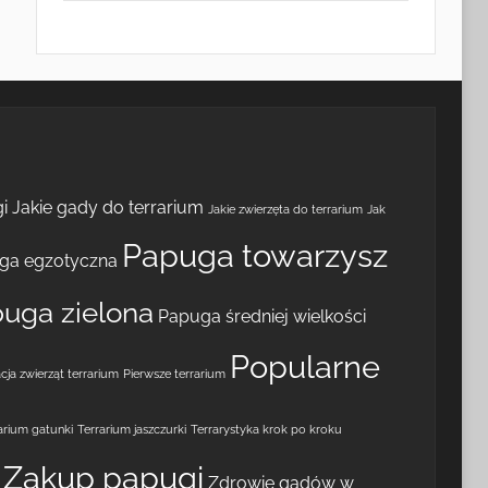
i
Jakie gady do terrarium
Jakie zwierzęta do terrarium
Jak
Papuga towarzysz
ga egzotyczna
uga zielona
Papuga średniej wielkości
Popularne
cja zwierząt terrarium
Pierwsze terrarium
arium gatunki
Terrarium jaszczurki
Terrarystyka krok po kroku
Zakup papugi
Zdrowie gadów w