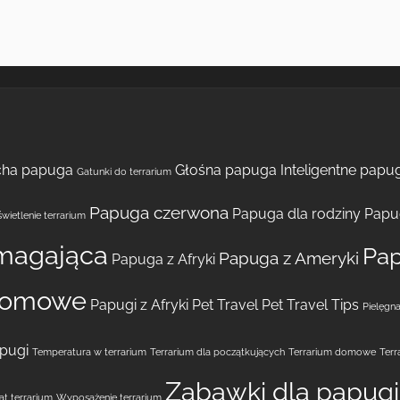
cha papuga
Głośna papuga
Inteligentne papug
Gatunki do terrarium
Papuga czerwona
Papuga dla rodziny
Papu
wietlenie terrarium
magająca
Pap
Papuga z Ameryki
Papuga z Afryki
domowe
Papugi z Afryki
Pet Travel
Pet Travel Tips
Pielęgna
pugi
Temperatura w terrarium
Terrarium dla początkujących
Terrarium domowe
Terr
Zabawki dla papugi
t terrarium
Wyposażenie terrarium