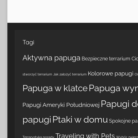
Tagi
Aktywna papuga
Bezpieczne terrarium
Ci
Kolorowe papugi
stworzyć terrarium
Jak założyć terrarium
Oś
Papuga wy
Papuga w klatce
Papugi 
Papugi Ameryki Południowej
papugi
Ptaki w domu
Spokojne pa
Traveling with Pets
Terrarystyka porady
Wybór zwierzą