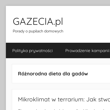
Przejdź
do
GAZECIA.pl
treści
Porady o pupilach domowych
Polityka prywatności
Prowadzenie kampanii
Różnorodna dieta dla gadów
Mikroklimat w terrarium: Jak stw