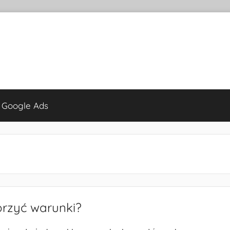
 Google Ads
orzyć warunki?