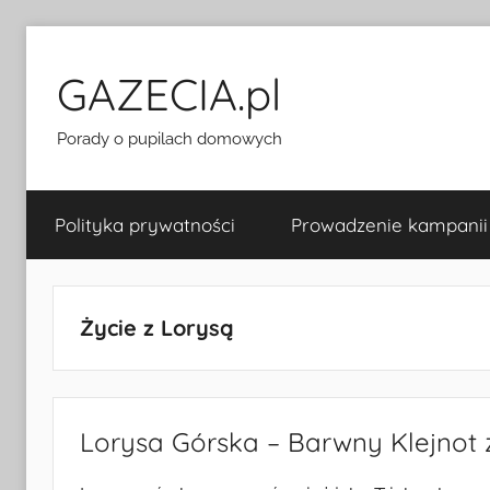
Przejdź
do
GAZECIA.pl
treści
Porady o pupilach domowych
Polityka prywatności
Prowadzenie kampanii
Życie z Lorysą
Lorysa Górska – Barwny Klejnot 