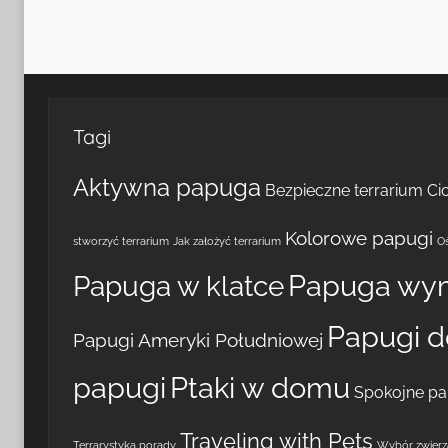
Tagi
Aktywna papuga
Bezpieczne terrarium
Ci
Kolorowe papugi
stworzyć terrarium
Jak założyć terrarium
Oś
Papuga wy
Papuga w klatce
Papugi 
Papugi Ameryki Południowej
papugi
Ptaki w domu
Spokojne pa
Traveling with Pets
Terrarystyka porady
Wybór zwierzą