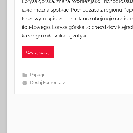
Lorysa górska, znana również jako Trichoglossu
jakie można spotkać. Pochodząca z regionu Pap
tęczowym upierzeniem, które obejmuje odcienie
fioletowego. Lorysa górska to prawdziwy klejno
każdego miłośnika egzotyki.
Czytaj dalej
Papugi
Dodaj komentarz