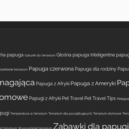
cha papuga
Głośna papuga
Inteligentne papug
Gatunki do terrarium
Papuga czerwona
Papuga dla rodziny
Papu
wietlenie terrarium
magająca
Pap
Papuga z Ameryki
Papuga z Afryki
domowe
Papugi z Afryki
Pet Travel
Pet Travel Tips
Pielęgna
pugi
Temperatura w terrarium
Terrarium dla początkujących
Terrarium domowe
Terr
Zabawki dla papugi
t terrarium
Wyposażenie terrarium