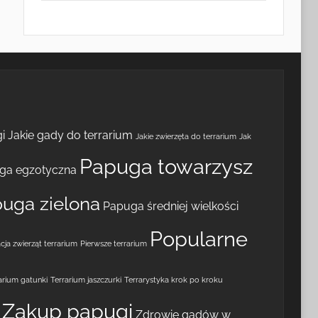
i
Jakie gady do terrarium
Jakie zwierzęta do terrarium
Jak
Papuga towarzysz
ga egzotyczna
uga zielona
Papuga średniej wielkości
Popularne
cja zwierząt terrarium
Pierwsze terrarium
arium gatunki
Terrarium jaszczurki
Terrarystyka krok po kroku
Zakup papugi
Zdrowie gadów w